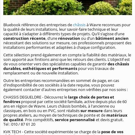
Bluebook référence des entreprises de
châssis
à Wavre reconnues pour
la qualité de leurs installations, leur savoir-faire technique et leur
capacité à s’adapter à différents types de projets. Qu’il s’agisse d’une
construction récente
, d’une
rénovation
ou d’un
bâtiment ancien
nécessitant des solutions sur mesure, ces professionnels proposent des
installations performantes et adaptées à chaque configuration.
Cette sélection prend également en compte la fiabilité des matériaux, le
soin apporté aux finitions ainsi que les retours des clients. L’objectif est
de vous orienter vers des spécialistes capables de garantir
des châssis
durables, esthétiques et performants
pour vos travaux de
remplacement ou de nouvelle installation.
Outre les entreprises recommandées en sommet de page, en cas
d'indisponibilité de ces sociétés à la date requise, vous pouvez
également contacter d'autres entreprises non vérifiées par nos soins :
CHASSIS DEGUELDRE - Découvrez le
large choix de portes et
fenêtres
proposé par cette société familiale, active depuis plus de 60
ans en région de Wavre. Leurs châssis bombés, à l'ancienne ou
classiques, en bois ou en PVC, sont réalisés
sur mesure
dans leurs
propres ateliers, au moyen de techniques de pointe et de
matériaux
de qualité
. Prix compétitifs,
service personnalisé
et devis gratuit.
Tel : 010 / 87 61 20
KVK TECH - Cette société expérimentée se charge de la
pose de vos