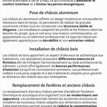
bonne étanchéité à l’air et à l’eau, ce qui contribue à
améliorer le
confort intérieur
et à
limiter les pertes énergétiques
.
Pose de châssis aluminium
Les châssis en aluminium offrent un design moderne et une excellente
résistance dans le temps. Ils permettent de réaliser de grandes
ouvertures vitrées tout en conservant une
structure solide et
élégante
. Les installateurs adaptent les profils et les finitions selon les
besoins du projet, que ce soit pour une maison contemporaine, un
appartement ou un bâtiment professionnel. Ce type de châssis est
également apprécié pour sa
durabilité
et son
entretien réduit
.
Installation de châssis bois
Les châssis en bois apportent un aspect chaleureux et authentique aux
habitations. Les spécialistes proposent
différentes essences et
finitions
afin de s’intégrer harmonieusement au style architectural du
bâtiment. Le bois offre également de
bonnes performances
d’isolation
lorsqu’il est correctement entretenu. Les professionnels
veillent à une pose soignée et à des traitements adaptés pour garantir
la résistance des châssis face aux intempéries.
Remplacement de fenêtres et anciens châssis
Le remplacement d’anciens châssis permet d’améliorer l’isolation
thermique et acoustique d’un logement tout
en modernisant son
apparence
. Les professionnels retirent les anciennes structures et
installent de nouveaux châssis adaptés aux dimensions existantes.
Cette intervention permet souvent de
réduire la consommation