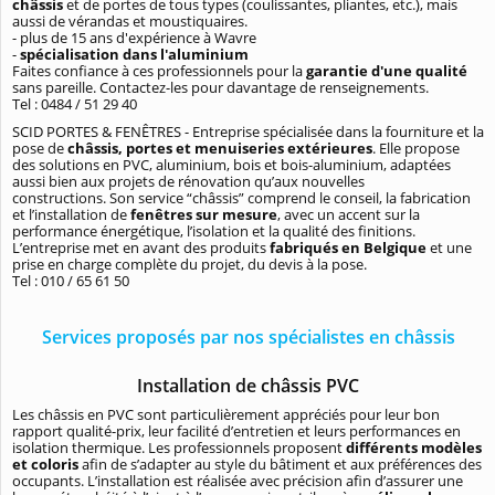
châssis
et de portes de tous types (coulissantes, pliantes, etc.), mais
aussi de vérandas et moustiquaires.
- plus de 15 ans d'expérience à Wavre
-
spécialisation dans l'aluminium
Faites confiance à ces professionnels pour la
garantie d'une qualité
sans pareille. Contactez-les pour davantage de renseignements.
Tel :
0484 / 51 29 40
SCID PORTES & FENÊTRES - Entreprise spécialisée dans la fourniture et la
pose de
châssis, portes et menuiseries extérieures
. Elle propose
des solutions en PVC, aluminium, bois et bois-aluminium, adaptées
aussi bien aux projets de rénovation qu’aux nouvelles
constructions. Son service “châssis” comprend le conseil, la fabrication
et l’installation de
fenêtres sur mesure
, avec un accent sur la
performance énergétique, l’isolation et la qualité des finitions.
L’entreprise met en avant des produits
fabriqués en Belgique
et une
prise en charge complète du projet, du devis à la pose.
Tel : 010 / 65 61 50
Services proposés par nos spécialistes en châssis
Installation de châssis PVC
Les châssis en PVC sont particulièrement appréciés pour leur bon
rapport qualité-prix, leur facilité d’entretien et leurs performances en
isolation thermique. Les professionnels proposent
différents modèles
et coloris
afin de s’adapter au style du bâtiment et aux préférences des
occupants. L’installation est réalisée avec précision afin d’assurer une