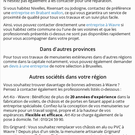
N'hésitez pas également à les contacter pour une réparation.
Si vous habitez Nivelles, Rixensart ou Jodoigne, contactez de préférence
une
entreprise en Brabant wallon
, ce qui vous garantira un service de
proximité de qualité pour tous vos travaux et un suivi plus facile.
Ainsi, vous pouvez contacter directement une
entreprise à Wavre
si
vous habitez cette commune ou l'une de ses voisines et que les
professionnels présentés ci-dessus ne sont pas disponibles rapidement
pour vous accompagner dans votre projet.
Dans d'autres provinces
Pour tous vos travaux de menuiseries extérieures dans d'autres régions
comme dans la capitale notamment, vous pouvez également demander
un
devis à une entreprise
de notre sélection à Bruxelles.
Autres sociétés dans votre région
Vous souhaitez trouver davantage de bonnes adresses à Wavre ?
Pensez à contacter également les professionnels listés ci-dessous :
Art-Ko - Wavre : Bénéficiez de plus de
20 années d'expérience
dans la
fabrication de volets, de châssis et de portes en faisant appel à cette
entreprise spécialisée. Confiez-lui la conception de vos menuiseries sur
mesure pour un travail soigné, propre et à la hauteur de vos
espérances.
Flexible et efficace
,
Art-Ko
se charge également de la
pose à domicile. Tel : 010/24 59 90.
Ets Grignard : Vous souhaitez remplacer vos châssis en alu ou PVC à
Wavre ? Depuis plus d'un siècle,
la menuiserie artisanale
Grignard