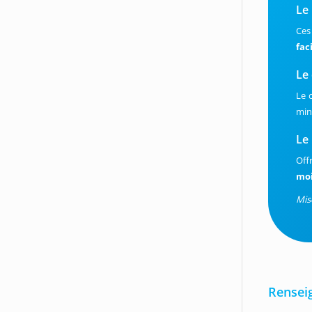
Le
Ces
fac
Le
Le 
min
Le
Off
moi
Mis
Rensei