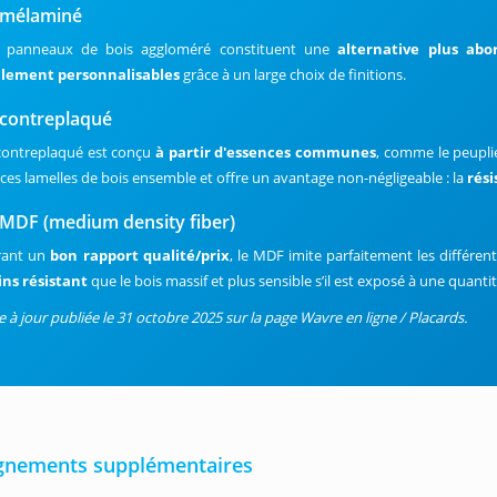
 mélaminé
 panneaux de bois aggloméré constituent une
alternative plus ab
ilement personnalisables
grâce à un large choix de finitions.
 contreplaqué
contreplaqué est conçu
à partir d'essences communes
, comme le peuplier
ces lamelles de bois ensemble et offre un avantage non-négligeable : la
rési
 MDF (medium density fiber)
rant un
bon rapport qualité/prix
, le MDF imite parfaitement les différe
ns résistant
que le bois massif et plus sensible s’il est exposé à une quant
e à jour publiée le 31 octobre 2025 sur la page Wavre en ligne / Placards.
gnements supplémentaires