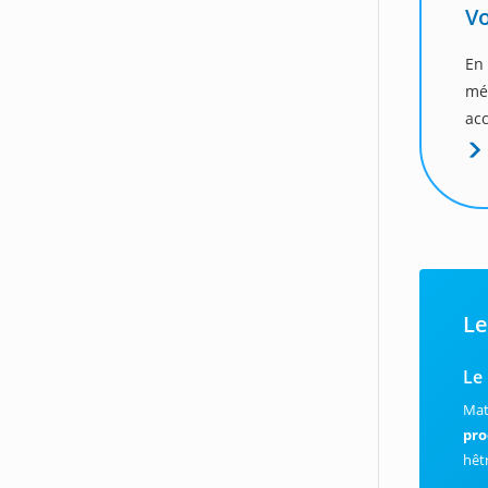
Vo
En
mé
acc
Le
Le
Mat
pro
hêt