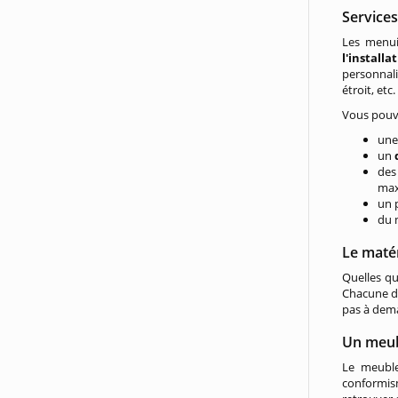
Services
Les menuis
l'install
personnali
étroit, et
Vous pouve
un
un
de
max
un 
du 
Le maté
Quelles qu
Chacune de
pas à dema
Un meub
Le meuble
conformism