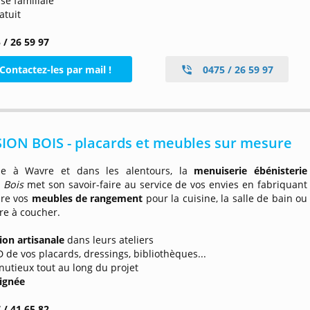
ise familiale
atuit
 / 26 59 97
Contactez-les par mail !
0475 / 26 59 97
ION BOIS - placards et meubles sur mesure
le à Wavre et dans les alentours, la
menuiserie ébénisterie
 Bois
met son savoir-faire au service de vos envies en fabriquant
re vos
meubles de rangement
pour la cuisine, la salle de bain ou
re à coucher.
tion artisanale
dans leurs ateliers
D de vos placards, dressings, bibliothèques...
inutieux tout au long du projet
ignée
 / 41 65 82