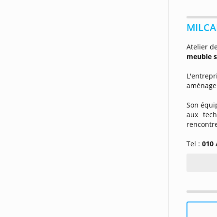
MILCA
Atelier d
meuble 
L'entre
aménagem
Son équi
aux tech
rencontre
Tel :
010 