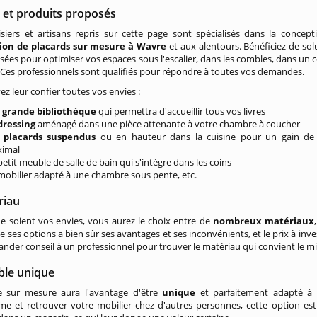
 et produits proposés
iers et artisans repris sur cette page sont spécialisés dans la concept
ation de placards sur mesure à Wavre
et aux alentours. Bénéficiez de sol
sées pour optimiser vos espaces sous l'escalier, dans les combles, dans un c
c. Ces professionnels sont qualifiés pour répondre à toutes vos demandes.
z leur confier toutes vos envies :
e
grande bibliothèque
qui permettra d'accueillir tous vos livres
dressing
aménagé dans une pièce attenante à votre chambre à coucher
s
placards suspendus
ou en hauteur dans la cuisine pour un gain de
imal
petit meuble de salle de bain qui s'intègre dans les coins
mobilier adapté à une chambre sous pente, etc.
riau
e soient vos envies, vous aurez le choix entre de
nombreux matériaux
 ses options a bien sûr ses avantages et ses inconvénients, et le prix à inv
nder conseil à un professionnel pour trouver le matériau qui convient le mi
le unique
 sur mesure aura l'avantage d'être
unique
et parfaitement adapté à
e et retrouver votre mobilier chez d'autres personnes, cette option est 