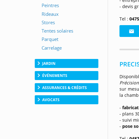
- entrepr
- devis gr
Tel :
0475
PRECIS
JARDIN
ÉVÉNEMENTS
Disponib
Précision
ASSURANCES & CRÉDITS
sur mesu
la chamb
AVOCATS
-
fabrica
- plans 3
- suivi m
-
pose so
Tel :
0487