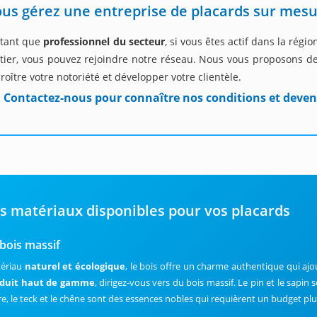
us gérez une entreprise de placards sur mesu
 tant que
professionnel du secteur
, si vous êtes actif dans la rég
tier, vous pouvez rejoindre notre réseau. Nous vous proposons d
roître votre notoriété et développer votre clientèle.
Contactez-nous pour connaître nos conditions et deven
s matériaux disponibles pour vos placards
 bois massif
ériau
naturel et écologique
, le bois offre un charme authentique qui aj
duit haut de gamme
, dirigez-vous vers du bois massif. Le pin et le sapin 
re, le teck et le chêne sont des essences nobles qui requièrent un budget pl