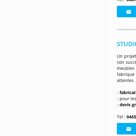
STUDI
Un proje
son succ
meubles 
fabriqu
attentes.
-
fabricat
- pour le
-
devis g
Tel :
0465