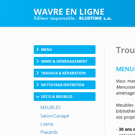
WAVRE EN LIGNE
Trou
MENU
IMMO & DÉMÉNAGEMENT
MENUI
TRAVAUX & RÉPARATION
Vous man
NETTOYAGE/ENTRETIEN
Menuiser
aménager 
DÉCO & MEUBLES
Meubles
bibliothè
vos proje
-
30 ans 