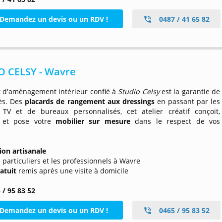
Demandez un devis ou un RDV !
0487 / 41 65 82
O CELSY - Wavre
t d'aménagement intérieur confié à
Studio Celsy
est la garantie de
ès. Des
placards de rangement aux dressings
en passant par les
TV et de bureaux personnalisés, cet atelier créatif conçoit,
e et pose votre
mobilier sur mesure
dans le respect de vos
ion artisanale
s particuliers et les professionnels à Wavre
ratuit
remis après une visite à domicile
 / 95 83 52
Demandez un devis ou un RDV !
0465 / 95 83 52