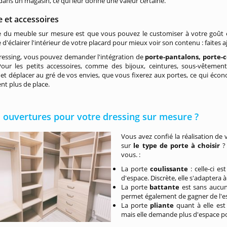
dans un magasin, ce qui leur donne une valeur certaine.
e et accessoires
e du meuble sur mesure est que vous pouvez le customiser à votre goût e
e d'éclairer l'intérieur de votre placard pour mieux voir son contenu : faites 
ressing, vous pouvez demander l'intégration de
porte-pantalons, porte-c
 Pour les petits accessoires, comme des bijoux, ceintures, sous-vêtemen
et déplacer au gré de vos envies, que vous fixerez aux portes, ce qui écono
nt plus de place.
 ouvertures pour votre dressing sur mesure ?
Vous avez confié la réalisation de
sur
le type de porte à choisir
?
vous. :
La porte
coulissante
: celle-ci e
d'espace. Discrète, elle s'adaptera 
La porte
battante
est sans aucun 
permet également de gagner de l'e
La porte
pliante
quant à elle est
mais elle demande plus d'espace po